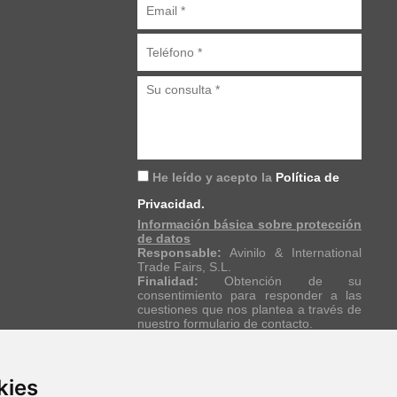
He leído y acepto la
Política de
Privacidad.
Información básica sobre protección
de datos
Responsable:
Avinilo & International
Trade Fairs, S.L.
Finalidad:
Obtención de su
consentimiento para responder a las
cuestiones que nos plantea a través de
nuestro formulario de contacto.
Legitimación:
Consentimiento del
interesado. Ejecución de contrato.
Destinatarios:
No se cederán datos a
terceros, salvo obligación legal.
kies
Derechos:
Acceder, rectificar y suprimir