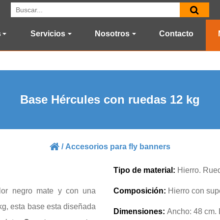
s
Servicios
Nosotros
Contacto
Base Hércules con ruedas 12 kg
/
Accesorios para fly banners
Tipo de material:
Hierro. Rued
lor negro mate y con una
Composición:
Hierro con sup
kg, esta base esta diseñada
Dimensiones:
Ancho: 48 cm. 