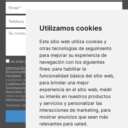
Utilizamos cookies
Este sitio web utiliza cookies y
otras tecnologías de seguimiento
para mejorar su experiencia de
navegación con los siguientes
He leído y acepto la
Política de Privacidad.
Información básica sobre protección de datos
fines:
para habilitar la
Responsable:
Avinilo & International Trade Fairs, S.L.
funcionalidad básica del sitio web
,
Finalidad:
Obtención de su consentimiento para responder a las
cuestiones que nos plantea a través de nuestro formulario de contacto.
para brindar una mejor
Legitimación:
Consentimiento del interesado. Ejecución de contrato.
Destinatarios:
No se cederán datos a terceros, salvo obligación legal.
experiencia en el sitio web
,
medir
Derechos:
Acceder, rectificar y suprimir los datos, así como otros derechos,
su interés en nuestros productos
como se explica en la información detallada.
Información adicional:
Puede consultar la información adicional y
y servicios y personalizar las
detallada sobre Protección de Datos en nuestra
Política de Privacidad.
interacciones de marketing
,
para
mostrar anuncios que sean más
relevantes para usted
.